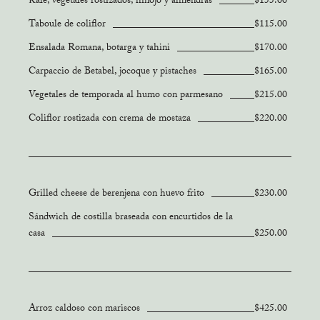
Kale, vegetales rostizados, hinojo y almendras
$155.00
Taboule de coliflor
$115.00
Ensalada Romana, botarga y tahini
$170.00
Carpaccio de Betabel, jocoque y pistaches
$165.00
Vegetales de temporada al humo con parmesano
$215.00
Coliflor rostizada con crema de mostaza
$220.00
Grilled cheese de berenjena con huevo frito
$230.00
Sándwich de costilla braseada con encurtidos de la
casa
$250.00
Arroz caldoso con mariscos
$425.00