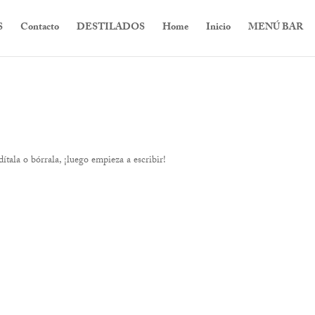
S
Contacto
DESTILADOS
Home
Inicio
MENÚ BAR
tala o bórrala, ¡luego empieza a escribir!